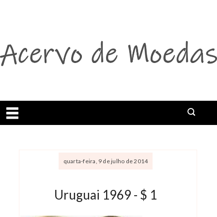
Abrir menu
Buscar
quarta-feira, 9 de julho de 2014
Uruguai 1969 - $ 1