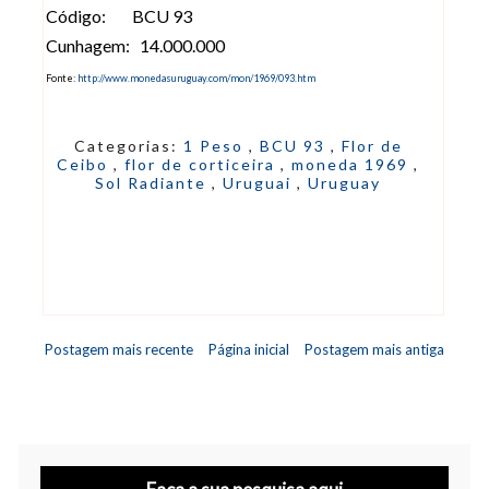
Código: BCU 93
Cunhagem: 14.000.000
Fonte:
http://www.monedasuruguay.com/mon/1969/093.htm
Categorias:
1 Peso
,
BCU 93
,
Flor de
Ceibo
,
flor de corticeira
,
moneda 1969
,
Sol Radiante
,
Uruguai
,
Uruguay
Postagem mais recente
Página inicial
Postagem mais antiga