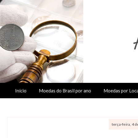
Início
Moedas do Brasil por ano
Moedas por Loca
terça-feira, 4 