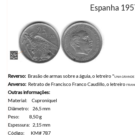
Espanha 1957
Reverso:
Brasão de armas sobre a águia, o letreiro "
UNA GRANDE 
Anverso:
Retrato de Francisco Franco Caudillo, o letreiro
FRANC
Outras informações:
Material: Cuproníquel
Diâmetro: 26,5 mm
Peso: 8,50 g
Espessura: 2,15 mm
Código: KM# 787