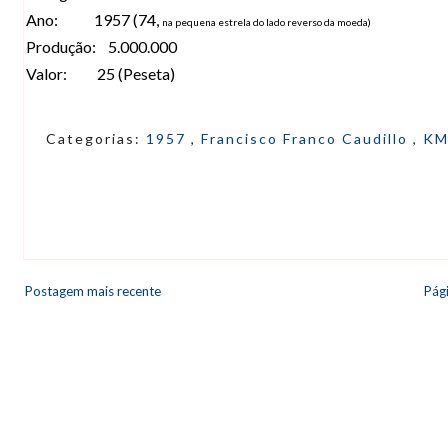
Ano: 1957 (74,
na pequena estrela do lado reverso da moeda)
Produção: 5.000.000
Valor: 25 (Peseta)
Categorias:
1957
,
Francisco Franco Caudillo
,
KM
Postagem mais recente
Pági