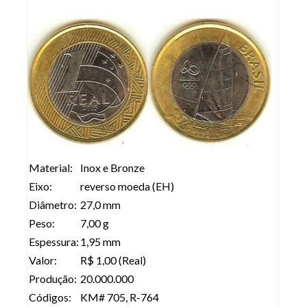
Material:
Inox e Bronze
Eixo:
reverso moeda (EH)
Diâmetro:
27,0 mm
Peso:
7,00 g
Espessura:
1,95 mm
Valor:
R$ 1,00 (Real)
Produção:
20.000.000
Códigos:
KM# 705, R-764