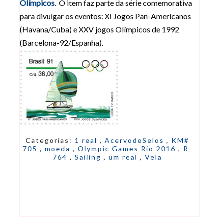
Olímpicos
. O item faz parte da série comemorativa
para divulgar os eventos: XI Jogos Pan-Americanos
(Havana/Cuba) e XXV jogos Olímpicos de 1992
(Barcelona-92/Espanha).
Categorias:
1 real
,
AcervodeSelos
,
KM#
705
,
moeda
,
Olympic Games Rio 2016
,
R-
764
,
Sailing
,
um real
,
Vela