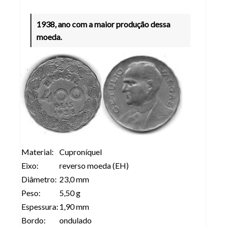
1938, ano com a maior produção dessa
moeda.
Material:
Cuproníquel
Eixo:
reverso moeda (EH)
Diâmetro:
23,0 mm
Peso:
5,50 g
Espessura:
1,90 mm
Bordo:
ondulado