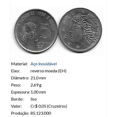
Material:
Aço inoxidável
Eixo:
reverso moeda (EH)
Diâmetro:
21,0 mm
Peso:
2,69 g
Espessura:
1,00 mm
Bordo:
liso
Valor:
Cr$ 0,05 (Cruzeiros)
Produção:
85.123.000