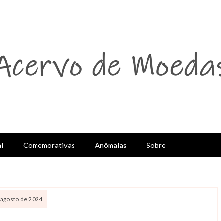
l
Comemorativas
Anômalas
Sobre
 agosto de 2024