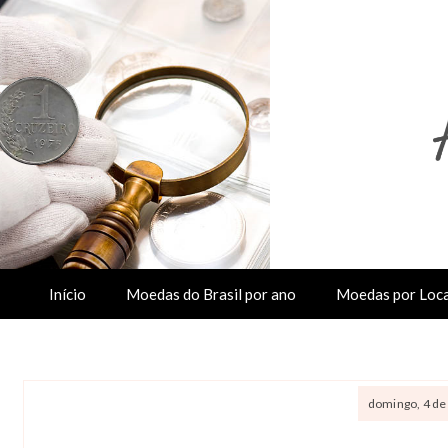
Início
Moedas do Brasil por ano
Moedas por Loca
domingo, 4 de