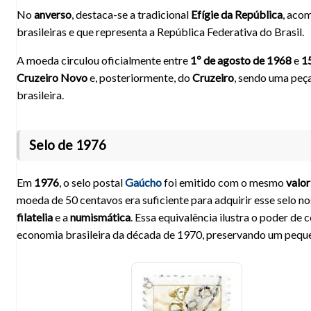
No
anverso
, destaca-se a tradicional
Efígie da República
, aco
brasileiras e que representa a República Federativa do Brasil.
A moeda circulou oficialmente entre
1º de agosto de 1968
e
1
Cruzeiro Novo
e, posteriormente, do
Cruzeiro
, sendo uma peç
brasileira.
Selo de 1976
Em
1976
, o selo postal
Gaúcho
foi emitido com o mesmo
valor
moeda de 50 centavos era suficiente para adquirir esse selo n
filatelia
e a
numismática
. Essa equivalência ilustra o poder de
economia brasileira da década de 1970, preservando um pequeno