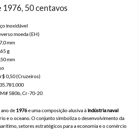
e 1976, 50 centavos
ço inoxidável
everso moeda (EH)
7,0 mm
,65 g
,50 mm
iso
r$ 0,50 (Cruzeiros)
35.781.000
M# 580b, Cr-70-20
o ano de
1976
e uma composição alusiva à
indústria naval
io e o oceano. O conjunto simboliza o desenvolvimento da
 marítimo, setores estratégicos para a economia e o comércio