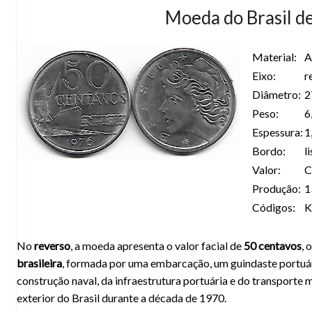
Moeda do Brasil d
Material:
A
Eixo:
r
Diâmetro:
2
Peso:
6
Espessura:
1
Bordo:
l
Valor:
C
Produção:
1
Códigos:
K
No
reverso
, a moeda apresenta o valor facial de
50 centavos
, 
brasileira
, formada por uma embarcação, um guindaste portuár
construção naval, da infraestrutura portuária e do transporte
exterior do Brasil durante a década de 1970.