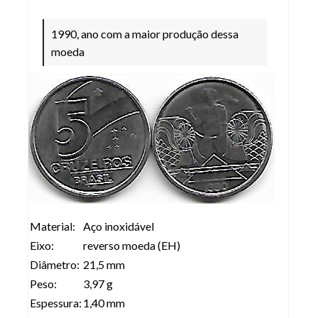
Moeda de 5 Cruzeiros de 1990 (Cr$ 5,0
1990, ano com a maior produção dessa
moeda
Material:
Aço inoxidável
Eixo:
reverso moeda (EH)
Diâmetro:
21,5 mm
Peso:
3,97 g
Espessura:
1,40 mm