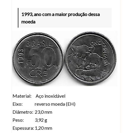
1993, ano com a maior produção dessa
moeda
Material:
Aço inoxidável
Eixo:
reverso moeda (EH)
Diâmetro:
23,0 mm
Peso:
3,92 g
Espessura:
1,20 mm