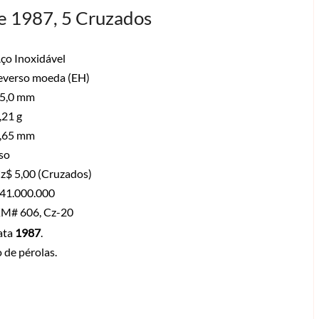
e 1987, 5 Cruzados
ço Inoxidável
everso moeda (EH)
5,0 mm
,21 g
,65 mm
iso
z$ 5,00 (Cruzados)
41.000.000
M# 606, Cz-20
ata
1987
.
 de pérolas.