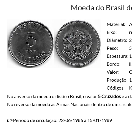
Moeda do Brasil d
Material:
A
Eixo:
r
Diâmetro:
2
Peso:
5
Espessura:
1
Bordo:
l
Valor:
C
Produção:
1
Códigos:
K
No anverso da moeda o dístico Brasil, o valor
5 Cruzados
e a d
No reverso da moeda as Armas Nacionais dentro de um círculo
👉Período de circulação: 23/06/1986 a 15/01/1989