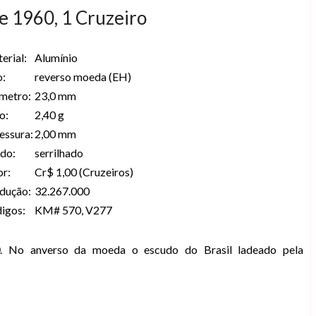
e 1960, 1 Cruzeiro
erial:
Alumínio
o:
reverso moeda (EH)
metro:
23,0 mm
o:
2,40 g
essura:
2,00 mm
do:
serrilhado
or:
Cr$ 1,00 (Cruzeiros)
dução:
32.267.000
igos:
KM# 570, V277
0
. No anverso da moeda o escudo do Brasil ladeado pela