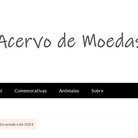
l
Comemorativas
Anômalas
Sobre
 de outubro de 2024