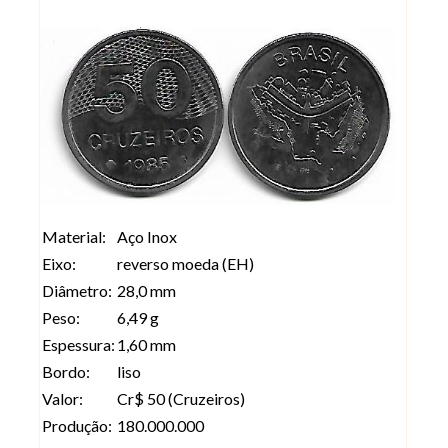
Material:
Aço Inox
Eixo:
reverso moeda (EH)
Diâmetro:
28,0 mm
Peso:
6,49 g
Espessura:
1,60 mm
Bordo:
liso
Valor:
Cr$ 50 (Cruzeiros)
Produção:
180.000.000