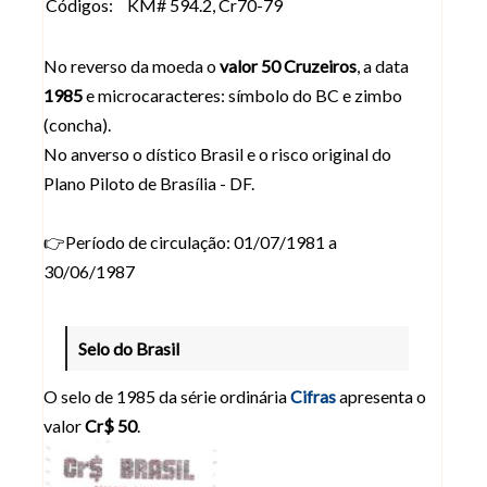
Códigos:
KM# 594.2, Cr70-79
No reverso da moeda o
valor 50 Cruzeiros
, a data
1985
e microcaracteres: símbolo do BC e zimbo
(concha).
No anverso o dístico Brasil e o risco original do
Plano Piloto de Brasília - DF.
👉Período de circulação: 01/07/1981 a
30/06/1987
Selo do Brasil
O selo de 1985 da série ordinária
Cifras
apresenta o
valor
Cr$ 50
.