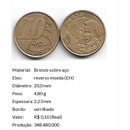
Material:
Bronze sobre aço
Eixo:
reverso moeda (EH)
Diâmetro:
20,0 mm
Peso:
4,80 g
Espessura:
2,23 mm
Bordo:
serrilhado
Valor:
R$ 0,10 (Real)
Produção:
348.480.000