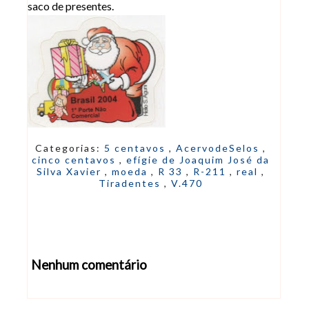
saco de presentes.
Categorias:
5 centavos
,
AcervodeSelos
,
cinco centavos
,
efígie de Joaquim José da
Silva Xavier
,
moeda
,
R 33
,
R-211
,
real
,
Tiradentes
,
V.470
Nenhum comentário
Abrir editor de comentários