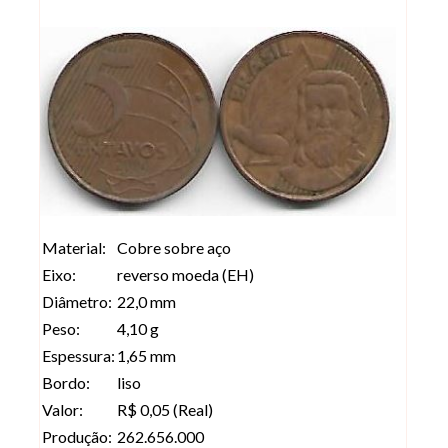
Material:
Cobre sobre aço
Eixo:
reverso moeda (EH)
Diâmetro:
22,0 mm
Peso:
4,10 g
Espessura:
1,65 mm
Bordo:
liso
Valor:
R$ 0,05 (Real)
Produção:
262.656.000