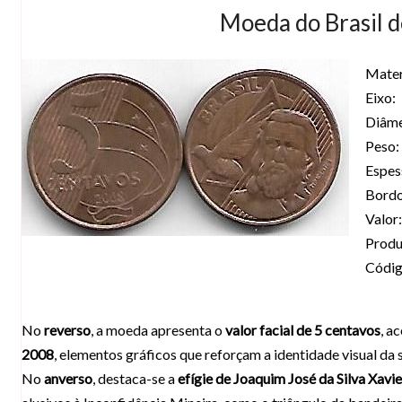
Moeda do Brasil d
Mater
Eixo:
Diâme
Peso:
Espes
Bordo
Valor:
Produ
Códig
No
reverso
, a moeda apresenta o
valor facial de 5 centavos
, a
2008
, elementos gráficos que reforçam a identidade visual da s
No
anverso
, destaca-se a
efígie de Joaquim José da Silva Xavie