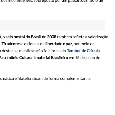
a dos inconfidentes, sobreposto por um pássaro, símbolo de
8
, o
selo postal do Brasil de 2008
também reflete a valorização
a
Tiradentes
e os ideais de
liberdade e paz
, por meio de
o destaca a manifestação folclórica do
Tambor de Crioula
,
Patrimônio Cultural Imaterial Brasileiro
em
18 de junho de
smática e filatelia
atuam de forma complementar na