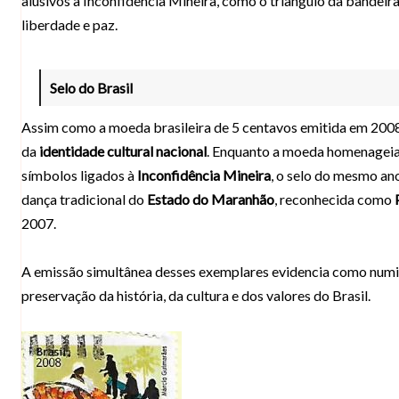
alusivos à Inconfidência Mineira, como o triângulo da bandeir
liberdade e paz.
Selo do Brasil
Assim como a
moeda brasileira de 5 centavos emitida em 200
da
identidade cultural nacional
. Enquanto a moeda homenagei
símbolos ligados à
Inconfidência Mineira
, o selo do mesmo an
dança tradicional do
Estado do Maranhão
, reconhecida como
2007
.
A emissão simultânea desses exemplares evidencia como
numi
preservação da história, da cultura e dos valores do Brasil.