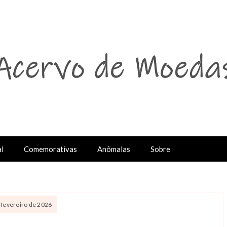
l
Comemorativas
Anômalas
Sobre
e fevereiro de 2026