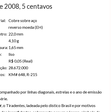
e 2008, 5 centavos
ial:
Cobre sobre aço
reverso moeda (EH)
tro:
22,0 mm
4,10 g
sura:
1,65 mm
:
liso
R$ 0,05 (Real)
ção:
28.672.000
os:
KM# 648, R-215
companhado por linhas diagonais, estrelas e o ano de emissão
érie.
r
, o Tiradentes, ladeada pelo dístico Brasil e por motivos