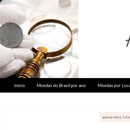
Início
Moedas do Brasil por ano
Moedas por Loca
quinta-feira, 5 d