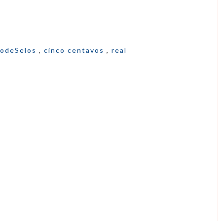
vodeSelos
,
cinco centavos
,
real