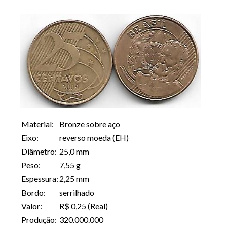
Material:
Bronze sobre aço
Eixo:
reverso moeda (EH)
Diâmetro:
25,0 mm
Peso:
7,55 g
Espessura:
2,25 mm
Bordo:
serrilhado
Valor:
R$ 0,25 (Real)
Produção:
320.000.000