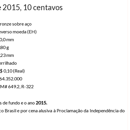
e 2015, 10 centavos
ronze sobre aço
everso moeda (EH)
0,0 mm
,80 g
,23 mm
errilhado
$ 0,10 (Real)
64.352.000
M# 649.2, R-322
s de fundo e o ano
2015.
co Brasil e por cena alusiva à Proclamação da Independência do