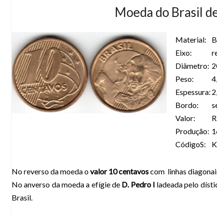
Moeda do Brasil d
Material:
B
Eixo:
r
Diâmetro:
2
Peso:
4
Espessura:
2
Bordo:
s
Valor:
R
Produção:
1
CódigoS:
K
No reverso da moeda o
valor 10 centavos
com
linhas diagonai
No anverso da moeda a efígie de
D. Pedro I
ladeada pelo dísti
Brasil.