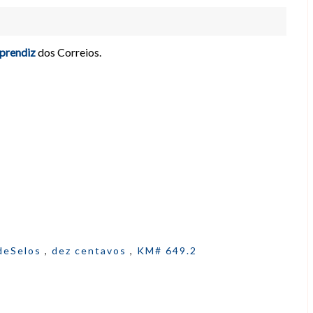
prendiz
dos Correios.
deSelos
,
dez centavos
,
KM# 649.2