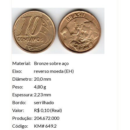
Material:
Bronze sobre aço
Eixo:
reverso moeda (EH)
Diâmetro:
20,0 mm
Peso:
4,80 g
Espessura:
2,23 mm
Bordo:
serrilhado
Valor:
R$ 0,10 (Real)
Produção:
204.672.000
Código:
KM# 649.2