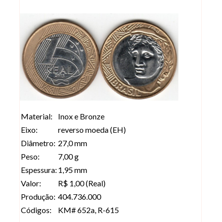
Material:
Inox e Bronze
Eixo:
reverso moeda (EH)
Diâmetro:
27,0 mm
Peso:
7,00 g
Espessura:
1,95 mm
Valor:
R$ 1,00 (Real)
Produção:
404.736.000
Códigos:
KM# 652a, R-615