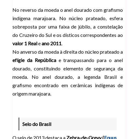
No reverso da moeda o anel dourado com grafismo
indígena marajoara. No núcleo prateado, esfera
sobreposta por uma faixa de júbilo, a constelação
do Cruzeiro do Sul e os dísticos correspondentes ao
valor 1 Real
e
ano 2011
.
No anverso da moeda à direita do núcleo prateado a
efígie da República
e transpassando para o anel
dourado, constituindo elemento de segurança da
moeda. No anel dourado, a legenda Brasil e
grafismo encontrado em cerâmicas indígenas de
origem marajoara.
Selo do Brasil
O selo de 2013 destaca a
Zebra-de-Grevy (
Equus