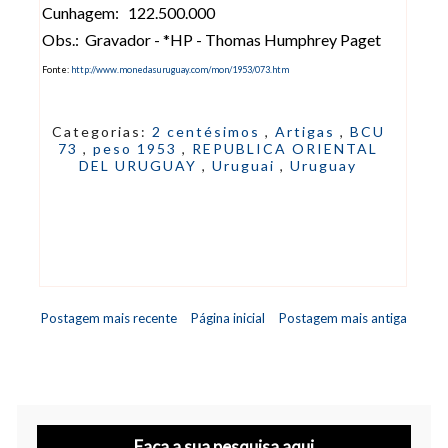
Cunhagem: 122.500.000
Obs.: Gravador - *HP - Thomas Humphrey Paget
Fonte:
http://www.monedasuruguay.com/mon/1953/073.htm
Categorias:
2 centésimos
,
Artigas
,
BCU
73
,
peso 1953
,
REPUBLICA ORIENTAL
DEL URUGUAY
,
Uruguai
,
Uruguay
Postagem mais recente
Página inicial
Postagem mais antiga
Faça a sua pesquisa aqui