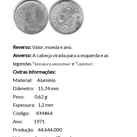
Reverso:
Valor, moeda e ano.
Anverso:
A cabeça virada para a esquerda e as
legendas "
e "
.
REPUBLICA ARGENTINA"
LIBERTAD"
Outras informações:
Material: Alumínio
Diâmetro: 15,74 mm
Peso: 0,62 g
Espessura: 1,2 mm
Código: KM#64
Ano: 1971
Produção: 44.644.000