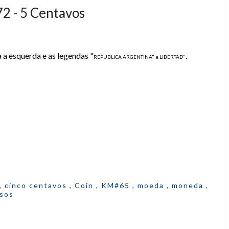
2 - 5 Centavos
 a esquerda e as legendas "
.
REPUBLICA ARGENTINA" e LIBERTAD"
,
cinco centavos
,
Coin
,
KM#65
,
moeda
,
moneda
,
sos