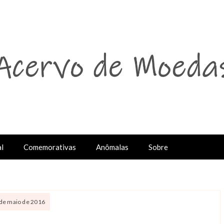
l
Comemorativas
Anômalas
Sobre
7 de maio de 2016