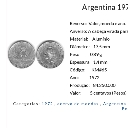
Argentina 197
Reverso: Valor, moeda e ano.
Anverso: A cabeça virada para
Material: Alumínio
Diâmetro: 17,5 mm
Peso: 0,89 g
Espessura: 1,4 mm
Código: KM#65
Ano: 1972
Produção: 84.250.000
Valor: 5 centavos (Pesos)
Categorias:
1972
,
acervo de moedas
,
Argentina
Pe