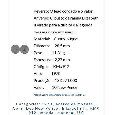
Reverso:
O leão coroado e o valor.
Anverso:
O busto da rainha Elizabeth
II virado para a direita e a legenda
.
"D·G·REG·F·D·1970 ELIZABETH·II"
Material: Cupro-Níquel
Diâmetro: 28,5 mm
Peso: 11,31 g
Espessura: 2,27 mm
Código: KM#912
Ano: 1970
Produção: 133.571.000
Valor: 10 New Pence
http://en.numista.com/catalogue/pieces878.html
Categorias:
1970
,
acervo de moedas
,
Coin
,
Dez New Pence
,
Elizabeth II
,
KM#
912
,
moeda
,
moneda
,
UK