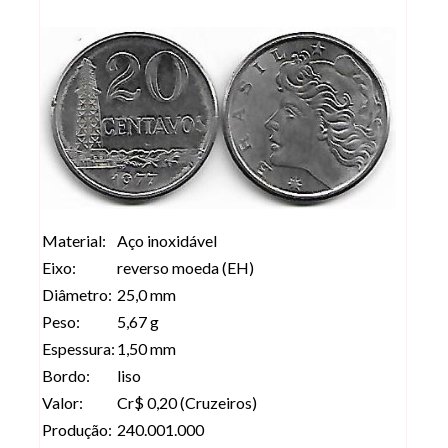
Material:
Aço inoxidável
Eixo:
reverso moeda (EH)
Diâmetro:
25,0 mm
Peso:
5,67 g
Espessura:
1,50 mm
Bordo:
liso
Valor:
Cr$ 0,20 (Cruzeiros)
Produção:
240.001.000