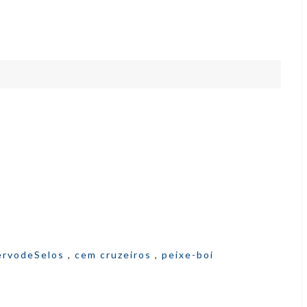
ervodeSelos
,
cem cruzeiros
,
peixe-boi