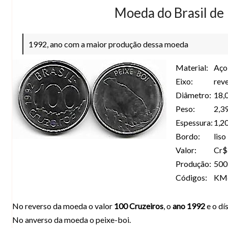
Moeda do Brasil de
1992, ano com a maior produção dessa moeda
Material:
Aço
Eixo:
rev
Diâmetro:
18,
Peso:
2,3
Espessura:
1,2
Bordo:
liso
Valor:
Cr$
Produção:
500
Códigos:
KM#
No reverso da moeda o valor
100 Cruzeiros
, o
ano 1992
e o dí
No anverso da moeda o peixe-boi.