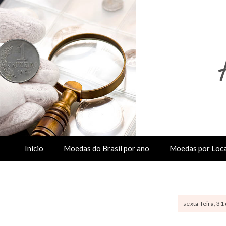
Início
Moedas do Brasil por ano
Moedas por Loca
sexta-feira, 3