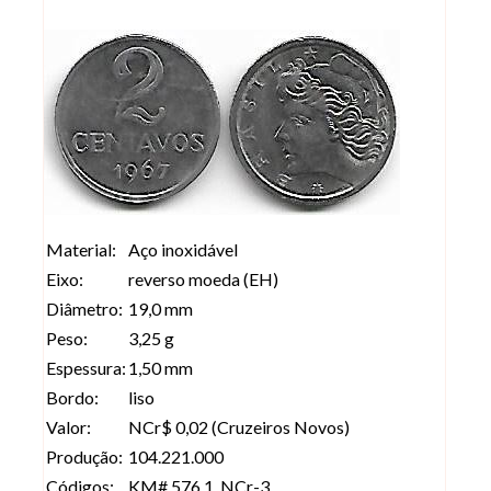
Material:
Aço inoxidável
Eixo:
reverso moeda (EH)
Diâmetro:
19,0 mm
Peso:
3,25 g
Espessura:
1,50 mm
Bordo:
liso
Valor:
NCr$ 0,02 (Cruzeiros Novos)
Produção:
104.221.000
Códigos:
KM# 576.1, NCr-3