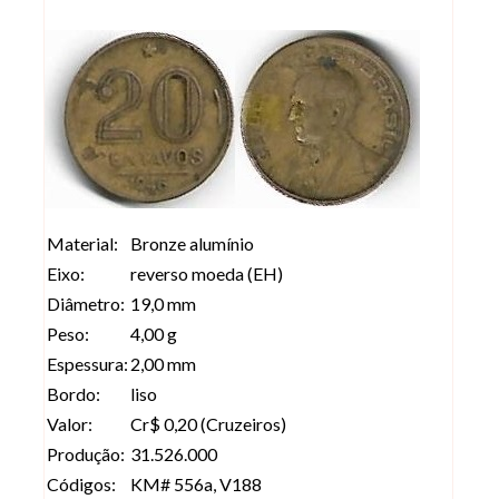
Material:
Bronze alumínio
Eixo:
reverso moeda (EH)
Diâmetro:
19,0 mm
Peso:
4,00 g
Espessura:
2,00 mm
Bordo:
liso
Valor:
Cr$ 0,20 (Cruzeiros)
Produção:
31.526.000
Códigos:
KM# 556a, V188