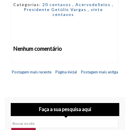
Categorias:
20 centavos
,
AcervodeSelos
,
Presidente Getúlio Vargas
,
vinte
centavos
Nenhum comentário
Abrir editor de comentários
Postagem mais recente
Página inicial
Postagem mais antiga
Faça a sua pesquisa aqui
Buscar no site