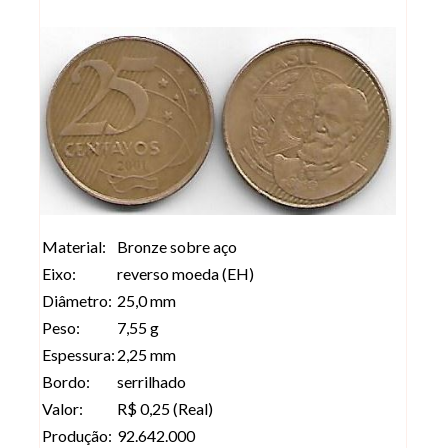
Material:
Bronze sobre aço
Eixo:
reverso moeda (EH)
Diâmetro:
25,0 mm
Peso:
7,55 g
Espessura:
2,25 mm
Bordo:
serrilhado
Valor:
R$ 0,25 (Real)
Produção:
92.642.000