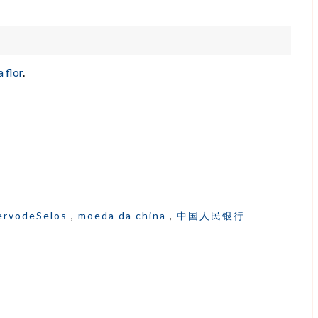
 flor
.
ervodeSelos
,
moeda da china
,
中国人民银行