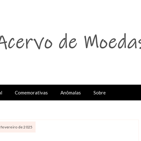
l
Comemorativas
Anômalas
Sobre
e fevereiro de 2025