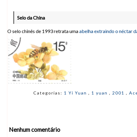
Selo da China
O selo chinês de 1993 retrata uma
abelha extraindo o néctar da
Categorias:
1 Yi Yuan
,
1 yuan
,
2001
,
Ac
Nenhum comentário