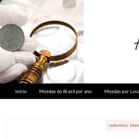
Início
Moedas do Brasil por ano
Moedas por Loca
sexta-feira, 14 d