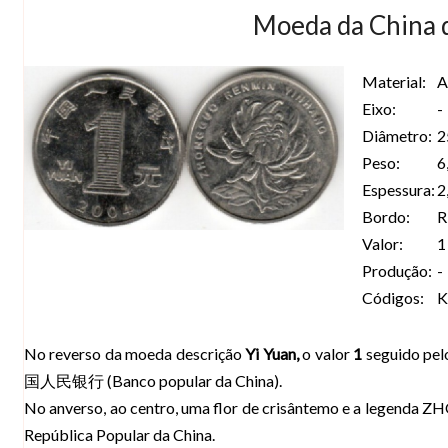
Moeda da China d
Material:
A
Eixo:
-
Diâmetro:
2
Peso:
6
Espessura:
2
Bordo:
Valor:
1
Produção:
-
Códigos:
K
No reverso da moeda descrição
Yi Yuan,
o valor
1
seguido pel
国人民银行 (Banco popular da China).
No anverso, ao centro, uma flor de crisântemo e a legen
República Popular da China.