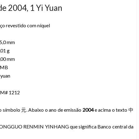
e 2004, 1 Yi Yuan
ço revestido com níquel
5,0 mm
,01 g
,00 mm
RMB
 yuan
M# 1212
o símbolo 元. Abaixo o ano de emissão
2004
e acima o texto 中
da ZHONGGUO RENMIN YINHANG que significa Banco central da