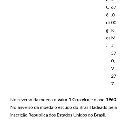
C
67
ó
.0
di
00
g
K
os
M
:
#
57
0,
V
27
7
No reverso da moeda o
valor 1 Cruzeiro
e o ano
1960
.
No anverso da moeda o escudo do Brasil ladeado pela
inscrição Republica dos Estados Unidos do Brasil.