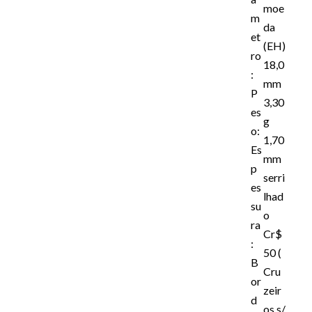
moe
m
da
et
(EH)
ro
18,0
:
mm
P
3,30
es
g
o:
1,70
Es
mm
p
serri
es
lhad
su
o
ra
Cr$
:
50 (
B
Cru
or
zeir
d
os s/