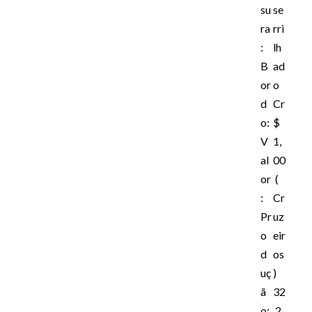
su
se
ra
rri
:
lh
B
ad
or
o
d
Cr
o:
$
V
1,
al
00
or
(
:
Cr
Pr
uz
o
eir
d
os
uç
)
ã
32
o:
.2