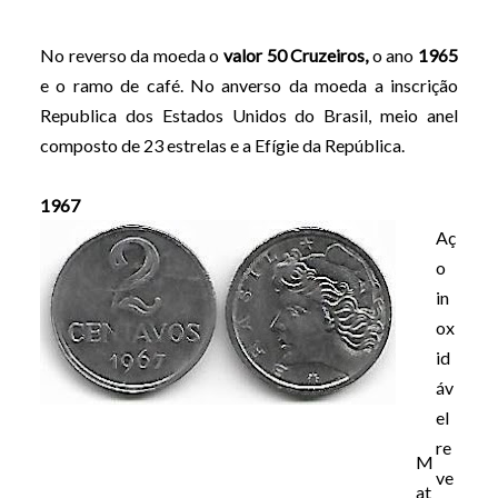
No reverso da moeda o
valor 50 Cruzeiros,
o ano
1965
e o ramo de café. No anverso da moeda a inscrição
Republica dos Estados Unidos do Brasil, meio anel
composto de 23 estrelas e a Efígie da República.
1967
Aç
o
in
ox
id
áv
el
re
M
ve
at