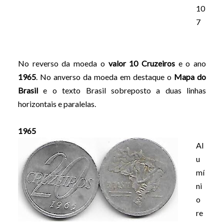
10
7
No reverso da moeda o
valor 10 Cruzeiros
e o ano
1965
. No anverso da moeda em destaque o
Mapa do
Brasil
e o texto Brasil sobreposto a duas linhas
horizontais e paralelas.
1965
Al
u
mí
ni
o
re