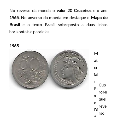
No reverso da moeda o
valor 20 Cruzeiros
e o ano
1965
. No anverso da moeda em destaque o
Mapa do
Brasil
e o texto Brasil sobreposto a duas linhas
horizontais e paralelas
1965
M
at
er
ial
:
Cup
Ei
roNí
x
quel
o:
reve
Di
rso
â