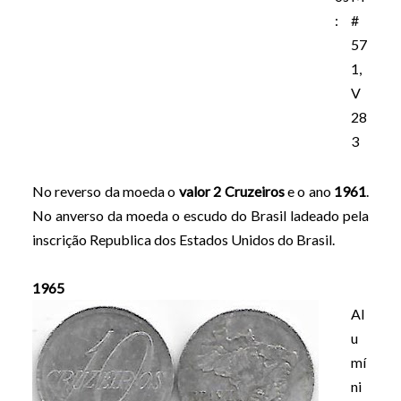
:
#
57
1,
V
28
3
No reverso da moeda o
valor 2 Cruzeiros
e o ano
1961
.
No anverso da moeda o escudo do Brasil ladeado pela
inscrição Republica dos Estados Unidos do Brasil.
1965
Al
u
mí
ni