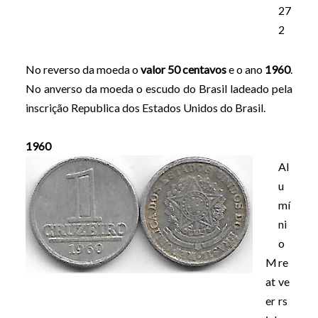
27
2
No reverso da moeda o
valor 50 centavos
e o ano
1960
.
No anverso da moeda o escudo do Brasil ladeado pela
inscrição Republica dos Estados Unidos do Brasil.
1960
Al
u
mí
ni
o
M
re
at
ve
er
rs