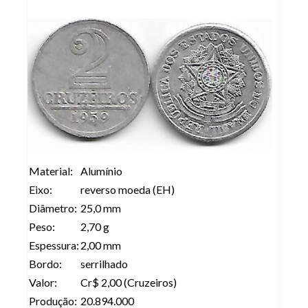
Material:
Alumínio
Eixo:
reverso moeda (EH)
Diâmetro:
25,0 mm
Peso:
2,70 g
Espessura:
2,00 mm
Bordo:
serrilhado
Valor:
Cr$ 2,00 (Cruzeiros)
Produção:
20.894.000